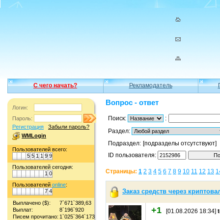
С чего начать?
Рекламодатель
Вопрос - ответ
Логин:
Поиск:
:
Пароль:
Регистрация
Забыли пароль?
Раздел:
WMLogin
Подраздел:
[подразделы отсутствуют]
Пользователей всего:
ID пользователя:
5
5
1
1
9
9
Пользователей сегодня:
Страницы:
1
2
3
4
5
6
7
8
9
10
11
12
13
1
1
0
Пользователей
online
:
Заказ средств через криптова
7
4
Выплачено ($):
7`671`389,63
+1
Выплат:
8`196`920
[01.08.2026 18:34]
t
Писем прочитано:
1`025`364`173