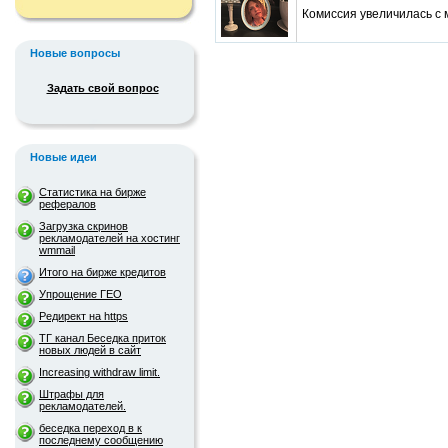
Комиссия увеличилась с 
Новые вопросы
Задать свой вопрос
Новые идеи
Статистика на бирже
рефералов
Загрузка скринов
рекламодателей на хостинг
wmmail
Итого на бирже кредитов
Упрощение ГЕО
Редирект на https
ТГ канал Беседка приток
новых людей в сайт
Increasing withdraw limit.
Штрафы для
рекламодателей.
беседка переход в к
последнему сообщению