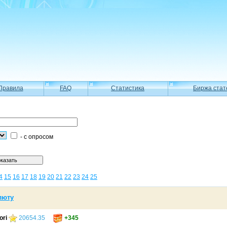
Правила
FAQ
Статистика
Биржа стат
-
с опросом
4
15
16
17
18
19
20
21
22
23
24
25
люту
ori
20654.35
+345