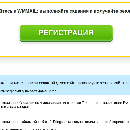
тесь к WMMAIL: выполняйте задания и получайте реа
РЕГИСТРАЦИЯ
___________ __ _______ ________ _ ___________ _____ ___ _____
_______________________ _________________________________
__________________________
 Вы не можете зайти на основной домен сайта, используйте зеркало сайта, р
ть рефссылку на этот домен и т.п.
в связи с проблематичным доступом к платформе Telegram на территории РФ
я вывода средств.
 связи с нестабильной работой Telegram мы подготовили запасной вариант с