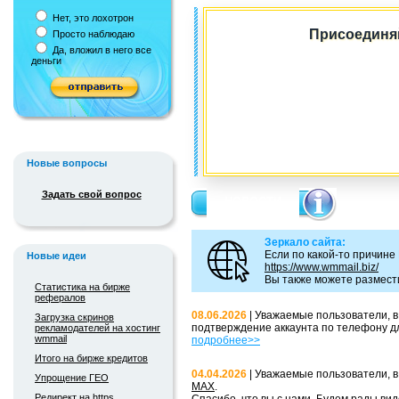
Нет, это лохотрон
Присоединяй
Просто наблюдаю
Да, вложил в него все
деньги
___________ ___ __ ___ _
______________
Новые вопросы
Задать свой вопрос
НОВОСТИ
Зеркало сайта:
Если по какой-то причине
Новые идеи
https://www.wmmail.biz/
Вы также можете размести
Статистика на бирже
рефералов
08.06.2026
| Уважаемые пользователи, 
Загрузка скринов
подтверждение аккаунта по телефону дл
рекламодателей на хостинг
wmmail
подробнее>>
Итого на бирже кредитов
04.04.2026
| Уважаемые пользователи, в
Упрощение ГЕО
MAX
.
Редирект на https