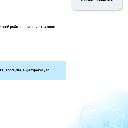
лучшей работе по мнению главного
FF
,
andreyttm
,
evgenypetrosyan
,