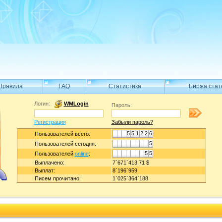
Правила
FAQ
Статистика
Биржа стат
Логин:
WMLogin
Пароль:
Регистрация
Забыли пароль?
5
5
1
2
2
6
Пользователей всего:
5
Пользователей сегодня:
5
5
Пользователей
online
:
Выплачено:
7`671`413,71 $
Выплат:
8`196`959
Писем прочитано:
1`025`364`188