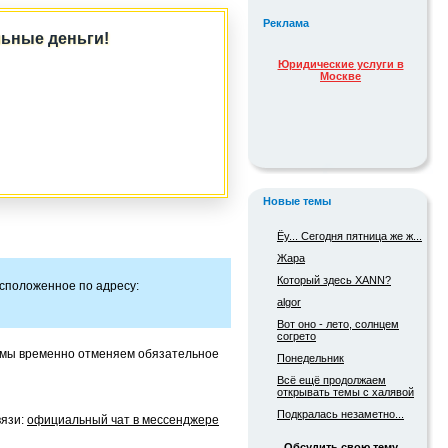
Реклама
льные деньги!
Юридические услуги в
Москве
___ _ _ _______ ________ _
____ ___________
Новые темы
Ёу... Сегодня пятница же ж...
Жара
Который здесь XANN?
асположенное по адресу:
algor
Вот оно - лето, солнцем
согрето
, мы временно отменяем обязательное
Понедельник
Всё ещё продолжаем
открывать темы с халявой
Подкралась незаметно...
вязи:
официальный чат в мессенджере
Обсудить свою тему