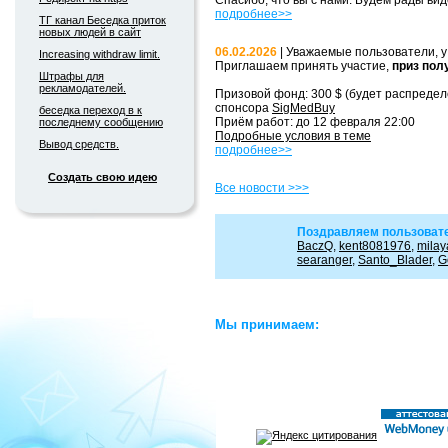
Спасибо, что вы с нами. Будем рады вид
подробнее>>
ТГ канал Беседка приток
новых людей в сайт
06.02.2026
| Уважаемые пользователи, у
Increasing withdraw limit.
Приглашаем принять участие,
приз пол
Штрафы для
рекламодателей.
Призовой фонд: 300 $ (будет распредел
спонсора
SigMedBuy
беседка переход в к
Приём работ: до 12 февраля 22:00
последнему сообщению
Подробные условия в теме
Вывод средств.
подробнее>>
Создать свою идею
Все новости >>>
Поздравляем пользовате
BaczQ
,
kent8081976
,
mila
searanger
,
Santo_Blader
,
G
Мы принимаем:
© 2004-2026 «WMMAIL»
Пользовател