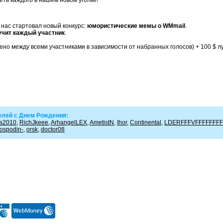
еть каждого в нашем новом уголке!
 нас стартовал новый конкурс:
юмористические мемы о WMmail
.
учит каждый участник
.
ено между всеми участниками в зависимости от набранных голосов) + 100 $ 
лей с Днем Рождения:
ya2010
,
RichJkeee
,
ArhangelLEX
,
AmetistN
,
Ihor
,
Continental
,
LDERFFFVFFFFFFFF
ospodin-
,
orsk
,
doctor08
ьское соглашение