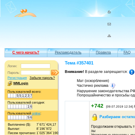
С чего начать?
Рекламодатель
Правила
FAQ
Тема #357401
Логин:
Внимание!
В разделе запрещается:
Пароль:
Регистрация
Забыли пароль?
Мат (оскорбления)
WMLogin
Частично реклама
Нарушение законодательства Р
Пользователей всего:
Попрошайничество и просьбы од
5
5
1
2
3
7
Пользователей сегодня:
+742
1
6
[09.07.2019 12:34]
Пользователей
online
:
Разбираем остатк
5
6
Выплачено ($):
7`671`424,17
Продолжаем открывать т
Выплат:
8`196`972
зы
Писем прочитано:
1`025`364`190