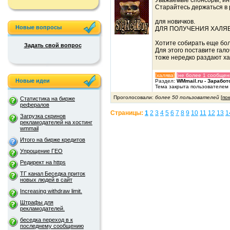
Уважаемые спонсоры, ин
Старайтесь держаться в 
для новичков.
Новые вопросы
ДЛЯ ПОЛУЧЕНИЯ ХАЛЯВ
Хотите собирать еще бо
Задать свой вопрос
Для этого поставите гал
тоже нередко раздают ха
[халява]
[не более 1 сообщен
Новые идеи
Раздел:
WMmail.ru - Заработ
Тема закрыта пользователем
Проголосовали:
более 50 пользователей
[
по
Статистика на бирже
рефералов
Страницы:
1
2
3
4
5
6
7
8
9
10
11
12
13
1
Загрузка скринов
рекламодателей на хостинг
wmmail
Итого на бирже кредитов
Упрощение ГЕО
Редирект на https
ТГ канал Беседка приток
новых людей в сайт
Increasing withdraw limit.
Штрафы для
рекламодателей.
беседка переход в к
последнему сообщению