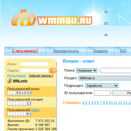
С чего начать?
Рекламодатель
Правила
FAQ
Вопрос - ответ
Логин:
Поиск:
:
Пароль:
Регистрация
Забыли пароль?
Раздел:
WMLogin
Подраздел:
Пользователей всего:
5
5
1
2
3
3
ID пользователя:
Пользователей сегодня:
Страницы:
1
2
3
4
5
6
7
8
9
10
11
12
13
1
1
2
Пользователей
online
:
8
1
Выплачено ($):
7`671`422,15
Выплат:
8`196`967
Писем прочитано:
1`025`364`189