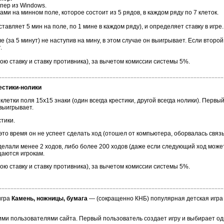
пер из Windows.
ми на минном поле, которое состоит из 5 рядов, в каждом ряду по 7 клеток.
авляет 5 мин на поле, по 1 мине в каждом ряду), и определяет ставку в игре.
(за 5 минут) не наступив на мину, в этом случае он выигрывает. Если второй 
.
ою ставку и ставку противника), за вычетом комиссии системы 5%.
естики-нолики
клетки поля 15х15 знаки (один всегда крестики, другой всегда нолики). Первы
выигрывает.
тики.
 это время он не успеет сделать ход (отошел от компьютера, оборвалась связь с
сделали менее 2 ходов, либо более 200 ходов (даже если следующий ход може
щаются игрокам.
ою ставку и ставку противника), за вычетом комиссии системы 5%.
игра
Камень, ножницы, бумага
— (сокращенно КНБ) популярная детская игра н
угими пользователями сайта. Первый пользователь создает игру и выбирает о