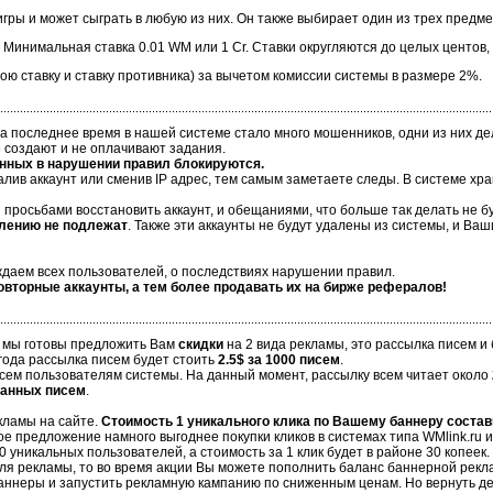
гры и может сыграть в любую из них. Он также выбирает один из трех предме
r. Минимальная ставка 0.01 WM или 1 Cr. Ставки округляются до целых центов,
ою ставку и ставку противника) за вычетом комиссии системы в размере 2%.
а последнее время в нашей системе стало много мошенников, одни из них д
 создают и не оплачивают задания.
енных в нарушении правил блокируются.
далив аккаунт или сменив IP адрес, тем самым заметаете следы. В системе х
 просьбами восстановить аккаунт, и обещаниями, что больше так делать не б
лению не подлежат
. Также эти аккаунты не будут удалены из системы, и Ва
ждаем всех пользователей, о последствиях нарушении правил.
овторные аккаунты, а тем более продавать их на бирже рефералов!
 мы готовы предложить Вам
скидки
на 2 вида рекламы, это рассылка писем и
 года рассылка писем будет стоить
2.5$ за 1000 писем
.
всем пользователям системы. На данный момент, рассылку всем читает около
танных писем
.
кламы на сайте.
Стоимость 1 уникального клика по Вашему баннеру состави
е предложение намного выгоднее покупки кликов в системах типа WMlink.ru и
0 уникальных пользователей, а стоимость за 1 клик будет в районе 30 копеек.
для рекламы, то во время акции Вы можете пополнить баланс баннерной рекла
 баннеры и запустить рекламную кампанию по сниженным ценам. Но вернуть д