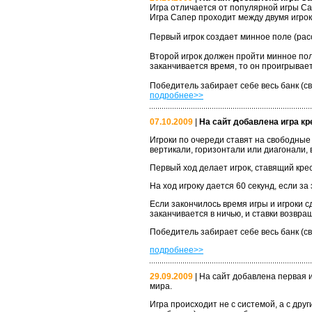
Игра отличается от популярной игры Са
Игра Сапер проходит между двумя игрока
Первый игрок создает минное поле (расст
Второй игрок должен пройти минное поле 
заканчивается время, то он проигрывает
Победитель забирает себе весь банк (св
подробнее>>
07.10.2009
|
На сайт добавлена игра кр
Игроки по очереди ставят на свободные 
вертикали, горизонтали или диагонали, 
Первый ход делает игрок, ставящий крес
На ход игроку дается 60 секунд, если за
Если закончилось время игры и игроки 
заканчивается в ничью, и ставки возвра
Победитель забирает себе весь банк (св
подробнее>>
29.09.2009
| На сайт добавлена первая 
мира.
Игра происходит не с системой, а с др