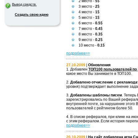
2 место -
5
$
Вывод средств.
3 место -
2
$
4 место -
1
$
Создать свою идею
5 место -
1
$
6 место -
0.5
$
7 место -
0.4
$
8 место -
0.3
$
9 место -
0.2
$
10 место -
0.1
$
подробнее>>
27.10.2009
|
Обновления
1. Добавлен
ТОП100 пользователей по 
какое место Вы занимаете в ТОП100.
2.
Добавлено отчисление с рекламода
уровня) подтверждает выполнение зада
3.
Добавлены шаблоны писем
. Теперь
зарегистрировались по Вашей рефераль
внутренней почте, за нарушение этого 
пользователей с рейтингом более 50.
4. В списке рефералов, при клике на и
с этим рефералом. Если история перепи
подробнее>>
20.10.2009
|
На сайт добавлена игра Са