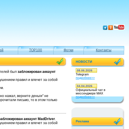
ей
TOP100
Фотки
Контакты
НОВОСТИ
08.06.2026
ателей был
заблокирован аккаунт
Telegram
подробнее>>
ушением правил и влечет за собой
04.04.2026
ем.
Официальный чат в
мессенджере MAX
йно нажал, верните деньги" не
подробнее>>
прочитали письмо, то в этом только
заблокирован аккаунт MadDriver
.
Реклама
ушением правил и влечет за собой