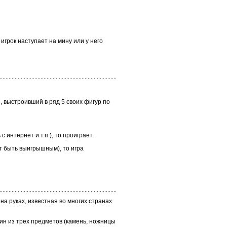
игрок наступает на мину или у него
й, выстроивший в ряд 5 своих фигур по
 интернет и т.п.), то проиграет.
т быть выигрышным), то игра
а руках, известная во многих странах
дин из трех предметов (камень, ножницы