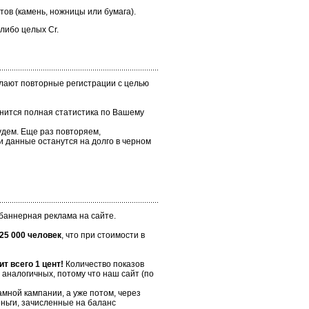
тов (камень, ножницы или бумага).
 либо целых Cr.
елают повторные регистрации с целью
ранится полная статистика по Вашему
удем. Еще раз повторяем,
ши данные останутся на долго в черном
 баннерная реклама на сайте.
25 000 человек
, что при стоимости в
т всего 1 цент!
Количество показов
 аналогичных, потому что наш сайт (по
мной кампании, а уже потом, через
еньги, зачисленные на баланс