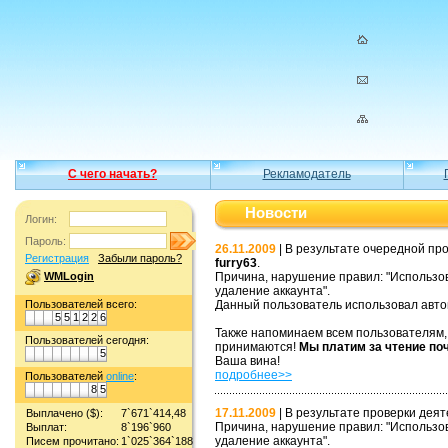
С чего начать?
Рекламодатель
Новости
Логин:
Пароль:
26.11.2009
| В результате очередной пр
Регистрация
Забыли пароль?
furry63
.
WMLogin
Причина, нарушение правил: "Использов
удаление аккаунта".
Пользователей всего:
Данный пользователь использовал авто
5
5
1
2
2
6
Также напоминаем всем пользователям
Пользователей сегодня:
принимаются!
Мы платим за чтение по
5
Ваша вина!
подробнее>>
Пользователей
online
:
8
5
17.11.2009
| В результате проверки дея
Выплачено ($):
7`671`414,48
Причина, нарушение правил: "Использов
Выплат:
8`196`960
удаление аккаунта".
Писем прочитано:
1`025`364`188