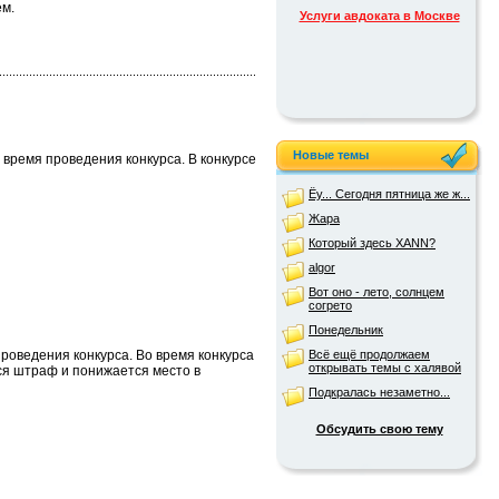
ем.
Услуги авдоката в Москве
Новые темы
время проведения конкурса. В конкурсе
Ёу... Сегодня пятница же ж...
Жара
Который здесь XANN?
algor
Вот оно - лето, солнцем
согрето
Понедельник
роведения конкурса. Во время конкурса
Всё ещё продолжаем
открывать темы с халявой
ся штраф и понижается место в
Подкралась незаметно...
Обсудить свою тему