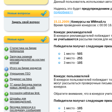
Данный пользователь использовал авто
Надеюсь это будет
предупреждением
д
подробнее>>
Новые вопросы
15.11.2009
|
Конкурсы на WMmail.ru
Задать свой вопрос
Время проведения конкурсов: с 00:00 16.
Конкурс рекламодателей
В конкурсе рекламодателей побеждает т
не учитываются
рассылки писем для но
Новые идеи
Победители получат следующие приз
Статистика на бирже
рефералов
1 место -
50
$
Загрузка скринов
2 место -
25
$
рекламодателей на хостинг
wmmail
3 место -
10
$
Итого на бирже кредитов
Упрощение ГЕО
Конкурс пользователей
Редирект на https
В конкурсе пользователей побеждает то
могут рассылаться проверочные письма 
ТГ канал Беседка приток
конкурсе.
новых людей в сайт
Increasing withdraw limit.
Обратите внимание, что в конкурсе учит
Штрафы для
Победители получат следующие приз
рекламодателей.
беседка переход в к
1 место -
10
$
последнему сообщению