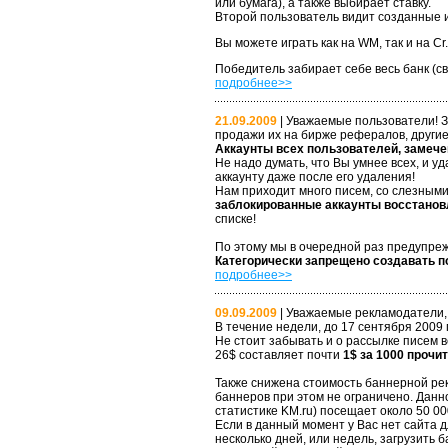
или бумага), а также выбирает ставку.
Второй пользователь видит созданные и
Вы можете играть как на WM, так и на C
Победитель забирает себе весь банк (св
подробнее>>
21.09.2009
| Уважаемые пользователи! З
продажи их на бирже рефералов, другие
Аккаунты всех пользователей, замеч
Не надо думать, что Вы умнее всех, и у
аккаунту даже после его удаления!
Нам приходит много писем, со слезными
заблокированные аккаунты восстанов
списке!
По этому мы в очередной раз предупре
Категорически запрещено создавать п
подробнее>>
09.09.2009
| Уважаемые рекламодатели,
В течение недели, до 17 сентября 2009
Не стоит забывать и о рассылке писем 
26$ составляет почти
1$ за 1000 прочи
Также снижена стоимость баннерной ре
баннеров при этом не ограничено. Данно
статистике KM.ru) посещает около 50 00
Если в данный момент у Вас нет сайта 
несколько дней, или недель, загрузить