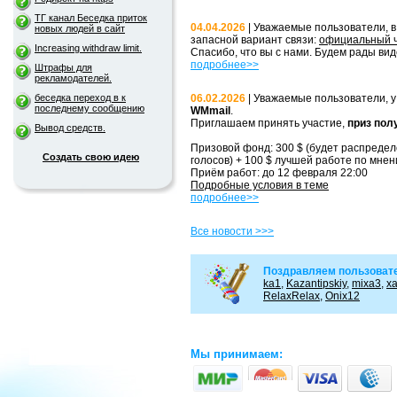
ТГ канал Беседка приток
04.04.2026
| Уважаемые пользователи, в
новых людей в сайт
запасной вариант связи:
официальный ч
Increasing withdraw limit.
Спасибо, что вы с нами. Будем рады вид
подробнее>>
Штрафы для
рекламодателей.
беседка переход в к
06.02.2026
| Уважаемые пользователи, у
последнему сообщению
WMmail
.
Приглашаем принять участие,
приз пол
Вывод средств.
Призовой фонд: 300 $ (будет распредел
Создать свою идею
голосов) + 100 $ лучшей работе по мне
Приём работ: до 12 февраля 22:00
Подробные условия в теме
подробнее>>
Все новости >>>
Поздравляем пользовате
ka1
,
Kazantipskiy
,
mixa3
,
x
RelaxRelax
,
Onix12
Мы принимаем: