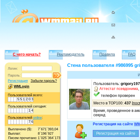
С чего начать?
Рекламодатель
Правила
FAQ
Стена пользователя #986995 gr
Логин:
И
Пароль:
Регистрация
Забыли пароль?
Пользователь:
grigory19
WMLogin
Аттестат псевдонима
,
Пользователей всего:
телефон проверен
5
5
1
2
0
3
Место в TOP100:
437
[
пос
Пользователей сегодня:
1
4
Время, проведенное в акк
секунд
Пользователей
online
:
7
6
Регистрация на сайте
WM
Выплачено ($):
7`671`393,04
Выплат:
8`196`927
Писем прочитано:
1`025`364`173