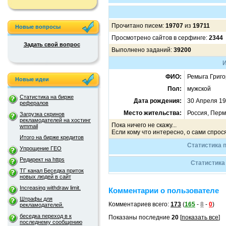
Прочитано писем:
19707
из
19711
Новые вопросы
Просмотрено сайтов в серфинге:
2344
Задать свой вопрос
Выполнено заданий:
39200
И
ФИО:
Ремыга Григ
Новые идеи
Пол:
мужской
Статистика на бирже
Дата рождения:
30 Апреля 19
рефералов
Место жительства:
Россия, Перм
Загрузка скринов
рекламодателей на хостинг
Пока ничего не скажу...
wmmail
Если кому что интересно, о сами спрося
Итого на бирже кредитов
Статистика п
Упрощение ГЕО
Редирект на https
Статистика
ТГ канал Беседка приток
новых людей в сайт
Increasing withdraw limit.
Комментарии о пользователе
Штрафы для
Комментариев всего:
173
(
165
-
8
-
0
)
рекламодателей.
беседка переход в к
Показаны последние
20
[
показать все
]
последнему сообщению