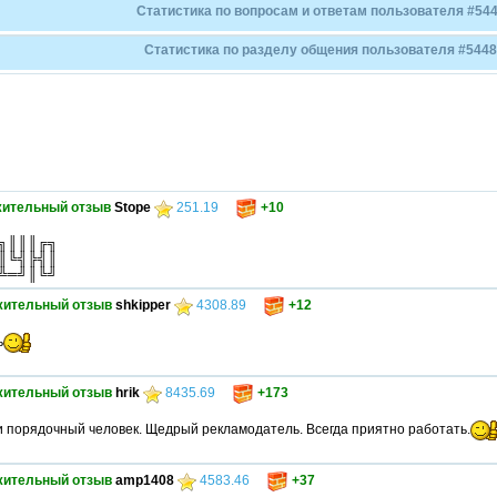
Статистика по вопросам и ответам пользователя #544
Статистика по разделу общения пользователя #5448
ительный отзыв
Stope
251.19
+10
╗║║║╔╗
║╚╣╠╣║
╩═╝║╚╝
жительный отзыв
shkipper
4308.89
+12
ь
жительный отзыв
hrik
8435.69
+173
 порядочный человек. Щедрый рекламодатель. Всегда приятно работать.
жительный отзыв
amp1408
4583.46
+37