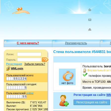
С чего начать?
Рекламодатель
Стена пользователя #544831 bo
Логин:
Пароль:
Регистрация
Забыли пароль?
Пользователь:
boro
WMLogin
Формальный атт
Пользователей всего:
телефон прове
5
5
1
2
2
6
Место в TOP100:
44
Пользователей сегодня:
5
Время, проведенное 
Пользователей
online
:
Регистрация на сайте
WM
5
5
Выплачено ($):
7`671`410,47
Выплат:
8`196`956
Писем прочитано:
1`025`364`188