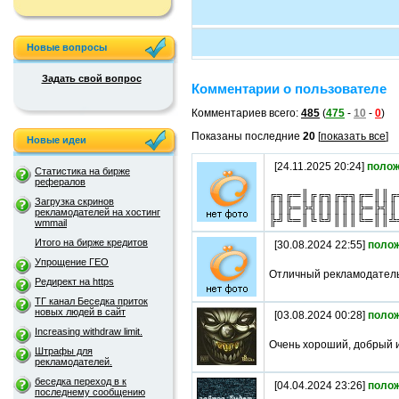
Новые вопросы
Задать свой вопрос
Комментарии о пользователе
Комментариев всего:
485
(
475
-
10
-
0
)
Показаны последние
20
[
показать все
]
Новые идеи
[24.11.2025 20:24]
полож
Статистика на бирже
рефералов
╔╗╔═║╔╔╗╔╦╗╔═║║╔
Загрузка скринов
║║╠═╠╣║║║║║╠═╠╣║
рекламодателей на хостинг
╠╝╚═║╚╚╝║║║╚═║║╩
wmmail
Итого на бирже кредитов
[30.08.2024 22:55]
поло
Упрощение ГЕО
Отличный рекламодател
Редирект на https
ТГ канал Беседка приток
новых людей в сайт
[03.08.2024 00:28]
поло
Increasing withdraw limit.
Очень хороший, добрый и
Штрафы для
рекламодателей.
беседка переход в к
[04.04.2024 23:26]
поло
последнему сообщению