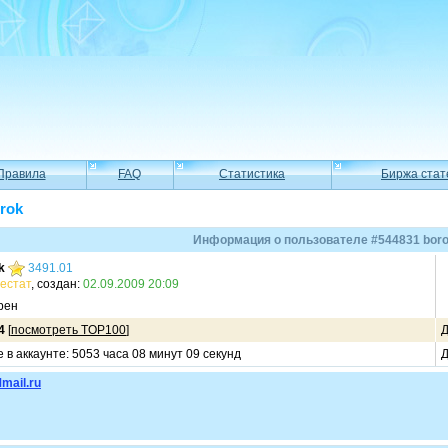
Правила
FAQ
Статистика
Биржа стат
rok
Информация о пользователе #544831 bor
k
3491.01
естат
, создан:
02.09.2009 20:09
рен
4
[
посмотреть TOP100
]
Д
в аккаунте: 5053 часа 08 минут 09 секунд
Д
mail.ru