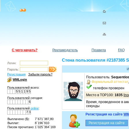
С чего начать?
Рекламодатель
Правила
FAQ
Стена пользователя #2187385 S
Логин:
И
Пароль:
Регистрация
Забыли пароль?
Пользователь:
Sequentio
WMLogin
Формальный аттестат
Пользователей всего:
телефон проверен
5
5
1
1
9
5
Место в TOP100:
1835
[
по
Пользователей сегодня:
6
Время, проведенное в акк
секунды
Пользователей
online
:
7
3
Регистрация на сайте
WM
Выплачено ($):
7`671`387,80
Выплат:
8`196`910
Писем прочитано:
1`025`364`169