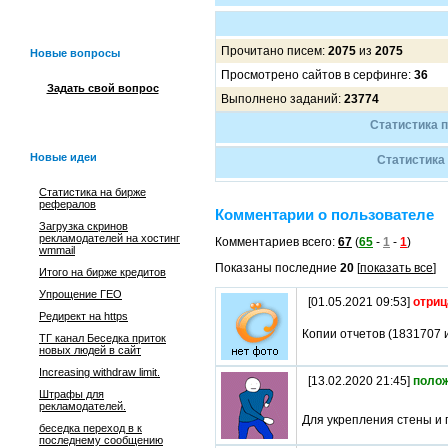
Прочитано писем:
2075
из
2075
Новые вопросы
Просмотрено сайтов в серфинге:
36
Задать свой вопрос
Выполнено заданий:
23774
Статистика п
Новые идеи
Статистика
Статистика на бирже
рефералов
Комментарии о пользователе
Загрузка скринов
рекламодателей на хостинг
Комментариев всего:
67
(
65
-
1
-
1
)
wmmail
Показаны последние
20
[
показать все
]
Итого на бирже кредитов
Упрощение ГЕО
[01.05.2021 09:53]
отриц
Редирект на https
Копии отчетов (1831707 
ТГ канал Беседка приток
новых людей в сайт
Increasing withdraw limit.
[13.02.2020 21:45]
поло
Штрафы для
рекламодателей.
Для укрепления стены и 
беседка переход в к
последнему сообщению