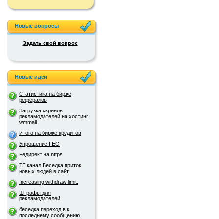
Новые вопросы
Задать свой вопрос
Новые идеи
Статистика на бирже
рефералов
Загрузка скринов
рекламодателей на хостинг
wmmail
Итого на бирже кредитов
Упрощение ГЕО
Редирект на https
ТГ канал Беседка приток
новых людей в сайт
Increasing withdraw limit.
Штрафы для
рекламодателей.
беседка переход в к
последнему сообщению