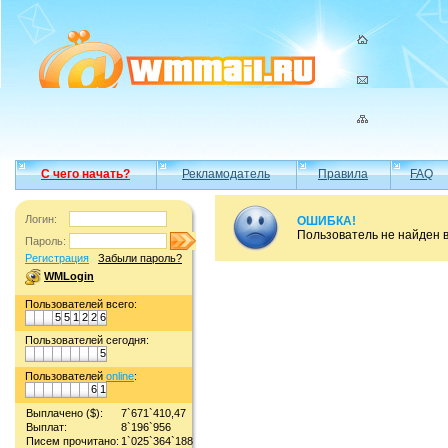
С чего начать?
Рекламодатель
Правила
FAQ
Логин:
ОШИБКА!
Пользователь не найден 
Пароль:
Регистрация
Забыли пароль?
WMLogin
Пользователей всего:
5
5
1
2
2
6
Пользователей сегодня:
5
Пользователей
online
:
6
1
Выплачено ($):
7`671`410,47
Выплат:
8`196`956
Писем прочитано:
1`025`364`188