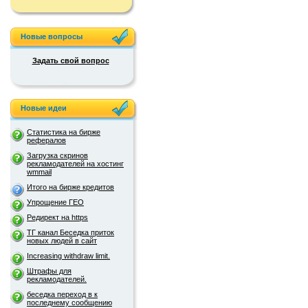
Новые вопросы
Задать свой вопрос
Новые идеи
Статистика на бирже
рефералов
Загрузка скринов
рекламодателей на хостинг
wmmail
Итого на бирже кредитов
Упрощение ГЕО
Редирект на https
ТГ канал Беседка приток
новых людей в сайт
Increasing withdraw limit.
Штрафы для
рекламодателей.
беседка переход в к
последнему сообщению