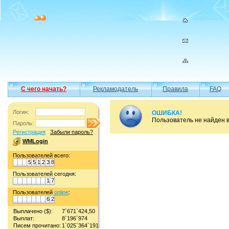
С чего начать?
Рекламодатель
Правила
FAQ
Логин:
ОШИБКА!
Пользователь не найден 
Пароль:
Регистрация
Забыли пароль?
WMLogin
Пользователей всего:
5
5
1
2
3
8
Пользователей сегодня:
1
7
Пользователей
online
:
6
2
Выплачено ($):
7`671`424,50
Выплат:
8`196`974
Писем прочитано:
1`025`364`191