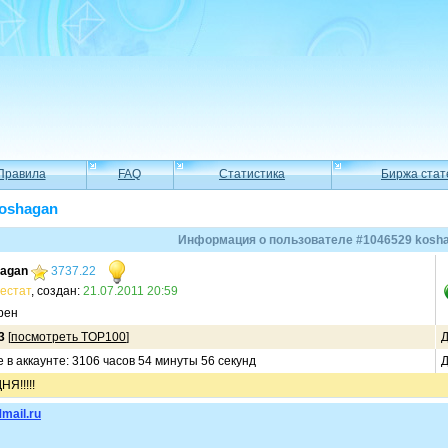
Правила
FAQ
Статистика
Биржа стат
koshagan
Информация о пользователе #1046529 kosh
agan
3737.22
естат
, создан:
21.07.2011 20:59
рен
3
[
посмотреть TOP100
]
Д
 в аккаунте: 3106 часов 54 минуты 56 секунд
Д
Я!!!!!
mail.ru