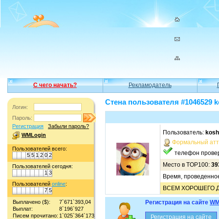
С чего начать?
Рекламодатель
Стена пользователя #1046529 
Логин:
Пароль:
Регистрация
Забыли пароль?
Пользователь:
kosh
WMLogin
Формальный атт
Пользователей всего:
телефон прове
5
5
1
2
0
2
Место в TOP100:
39
Пользователей сегодня:
1
3
Время, проведенное
Пользователей
online
:
ВСЕМ ХОРОШЕГО ДН
7
5
Выплачено ($):
7`671`393,04
Регистрация на сайте
WM
Выплат:
8`196`927
Писем прочитано:
1`025`364`173