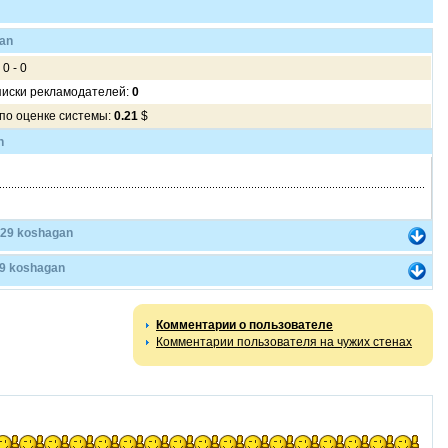
an
 0 - 0
писки рекламодателей:
0
 по оценке системы:
0.21
$
n
529 koshagan
9 koshagan
Комментарии о пользователе
Комментарии пользователя на чужих стенах