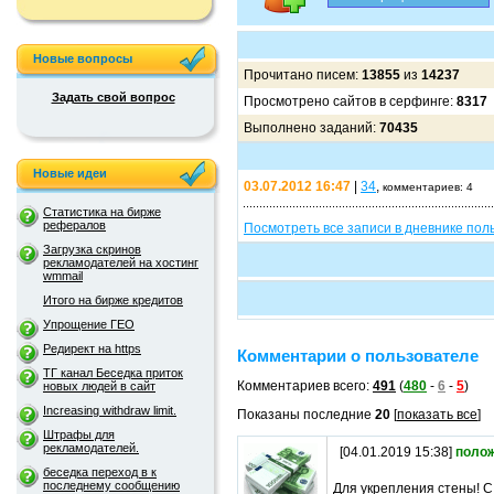
Новые вопросы
Прочитано писем:
13855
из
14237
Задать свой вопрос
Просмотрено сайтов в серфинге:
8317
Выполнено заданий:
70435
Новые идеи
03.07.2012 16:47
|
34
,
комментариев: 4
Статистика на бирже
рефералов
Посмотреть все записи в дневнике пол
Загрузка скринов
рекламодателей на хостинг
wmmail
Итого на бирже кредитов
Упрощение ГЕО
Редирект на https
Комментарии о пользователе
ТГ канал Беседка приток
Комментариев всего:
491
(
480
-
6
-
5
)
новых людей в сайт
Increasing withdraw limit.
Показаны последние
20
[
показать все
]
Штрафы для
рекламодателей.
[04.01.2019 15:38]
поло
беседка переход в к
последнему сообщению
Для укрепления стены! С