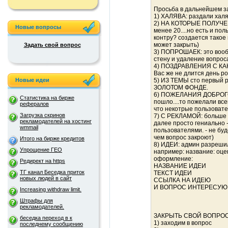
Просьба в дальнейшем з
1) ХАЛЯВА: раздали халяв
2) НА КОТОРЫЕ ПОЛУЧЕН 
Новые вопросы
менее 20....но есть и по
контру? создается такое
может закрыть)
Задать свой вопрос
3) ПОПРОШАЕК: это вообщ
стену и удаление вопроса
4) ПОЗДРАВЛЕНИЯ С КАКИ
Вас же не длится день р
Новые идеи
5) ИЗ ТЕМЫ сто первый р
ЗОЛОТОМ ФОНДЕ.
6) ПОЖЕЛАНИЯ ДОБРОГО 
Статистика на бирже
пошло....то пожелали все
рефералов
что некотрые пользовател
Загрузка скринов
7) С РЕКЛАМОЙ: больше вс
рекламодателей на хостинг
далее просто гениально -
wmmail
пользователями. - не буд
чем вопрос закроют)
Итого на бирже кредитов
8) ИДЕИ: админ разрешил
Упрощение ГЕО
например: название: оцени
оформление:
Редирект на https
НАЗВАНИЕ ИДЕИ
ТГ канал Беседка приток
ТЕКСТ ИДЕИ
новых людей в сайт
ССЫЛКА НА ИДЕЮ
И ВОПРОС ИНТЕРЕСУЮ
Increasing withdraw limit.
Штрафы для
рекламодателей.
ЗАКРЫТЬ СВОЙ ВОПРО
беседка переход в к
1) заходим в вопрос
последнему сообщению