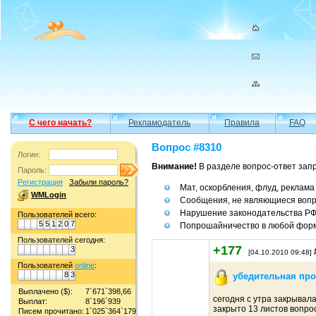
С чего начать?
Рекламодатель
Правила
FAQ
Вопрос #8310
Логин:
Внимание!
В разделе вопрос-ответ зап
Пароль:
Регистрация
Забыли пароль?
Мат, оскорбления, флуд, реклама
WMLogin
Сообщения, не являющиеся вопр
Нарушение законодательства Р
Пользователей всего:
5
5
1
2
0
7
Попрошайничество в любой фор
Пользователей сегодня:
+177
3
[04.10.2010 09:48]
Пользователей
online
:
8
3
убедительная про
Выплачено ($):
7`671`398,66
сегодня с утра закрывала
Выплат:
8`196`939
закрыто 13 листов вопро
Писем прочитано:
1`025`364`179