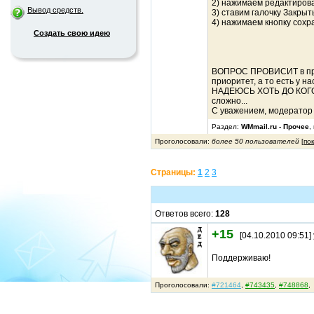
2) нажимаем редактиров
Вывод средств.
3) ставим галочку Закрыт
4) нажимаем кнопку сохр
Создать свою идею
ВОПРОС ПРОВИСИТ в прио
приоритет, а то есть у на
НАДЕЮСЬ ХОТЬ ДО КОГО-
сложно...
С уважением, модерато
Раздел:
WMmail.ru - Прочее
,
Проголосовали:
более 50 пользователей
[
по
Страницы:
1
2
3
Ответов всего:
128
+15
[04.10.2010 09:51]
Поддерживаю!
Проголосовали:
#721464
,
#743435
,
#748868
,