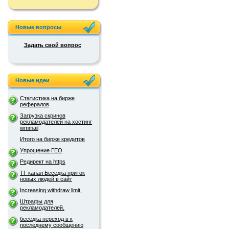
Новые вопросы
Задать свой вопрос
Новые идеи
Статистика на бирже
рефералов
Загрузка скринов
рекламодателей на хостинг
wmmail
Итого на бирже кредитов
Упрощение ГЕО
Редирект на https
ТГ канал Беседка приток
новых людей в сайт
Increasing withdraw limit.
Штрафы для
рекламодателей.
беседка переход в к
последнему сообщению