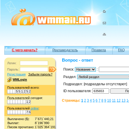
С чего начать?
Рекламодатель
Правила
FAQ
Вопрос - ответ
Логин:
Поиск:
:
Пароль:
Регистрация
Забыли пароль?
Раздел:
WMLogin
Подраздел:
[подразделы отсутствуют]
Пользователей всего:
ID пользователя:
5
5
1
2
5
2
Пользователей сегодня:
Страницы:
1
2
3
4
5
6
7
8
9
10
11
12
13
1
1
2
Пользователей
online
:
7
6
Выплачено ($):
7`671`440,21
Выплат:
8`196`990
Писем прочитано:
1`025`364`191