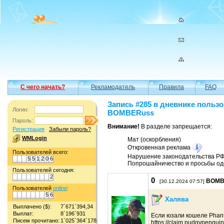
С чего начать?
Рекламодатель
Правила
FAQ
Запись #285 в дневнике польз
Логин:
BOMBERuss
Пароль:
Внимание!
В разделе запрещается:
Регистрация
Забыли пароль?
WMLogin
Мат (оскорбления)
Откровенная реклама
Пользователей всего:
Нарушение законодательства Р
5
5
1
2
0
6
Попрошайничество и просьбы од
Пользователей сегодня:
2
0
BOMB
[30.12.2024 07:57]
Пользователей
online
:
5
6
Халява
Выплачено ($):
7`671`394,34
Выплат:
8`196`931
Если юзали кошеле Phant
Писем прочитано:
1`025`364`178
https://claim.pudgypengui