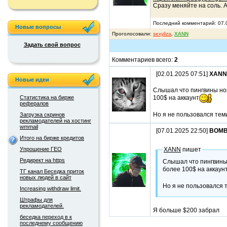
Сразу меняйте на соль. А
Последний комментарий: 07.
Новые вопросы
Проголосовали:
sexyliza
,
XANN
Задать свой вопрос
Комментариев всего:
2
[02.01.2025 07:51]
XANN
Новые идеи
Слышал что пингвины но
Статистика на бирже
100$ на аккаунт
рефералов
Но я не пользовался тем
Загрузка скринов
рекламодателей на хостинг
wmmail
[07.01.2025 22:50]
BOMB
Итого на бирже кредитов
Упрощение ГЕО
XANN
пишет
Редирект на https
Слышал что пингвины
более 100$ на аккаун
ТГ канал Беседка приток
новых людей в сайт
Но я не пользовался 
Increasing withdraw limit.
Штрафы для
рекламодателей.
Я больше $200 забрал
беседка переход в к
последнему сообщению