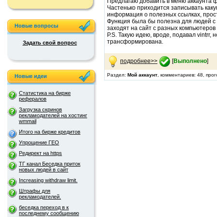
Предлагаю добавить в меню аккаунта 
Частенько приходится записывать каку
информация о полезных ссылках, просто
Функция была бы полезна для людей с 
Новые вопросы
заходят на сайт с разных компьютеров (
P.S. Такую идею, вроде, подавал vintrr
трансформирована.
Задать свой вопрос
подробнее>>
[
Выполнено
]
Раздел:
Мой аккаунт
, комментариев: 48, про
Новые идеи
Статистика на бирже
рефералов
Загрузка скринов
рекламодателей на хостинг
wmmail
Итого на бирже кредитов
Упрощение ГЕО
Редирект на https
ТГ канал Беседка приток
новых людей в сайт
Increasing withdraw limit.
Штрафы для
рекламодателей.
беседка переход в к
последнему сообщению