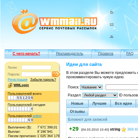
С чего начать?
Рекламодатель
Правила
FAQ
Идеи для сайта
Логин:
В этом разделе Вы можете предложить 
Пароль:
прокомментировать чужую идею.
Регистрация
Забыли пароль?
WMLogin
Поиск:
:
Пользователей всего:
Раздел:
ID пользо
5
5
1
2
0
8
Новые
Лучшие
Все идеи
Пользователей сегодня:
4
Отзывы
Пользователей
online
:
Блокнот для записей
6
9
Выплачено ($):
7`671`399,01
+29
string
369.4
[04.03.2010 10:40]
Выплат:
8`196`941
Писем прочитано:
1`025`364`179