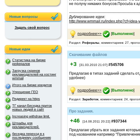
не получу никаких бонусов.Просьба к
--------------------------------------------------------
Новые вопросы
Дублирование идеи:
http://www.wmmail.ru/index.php?cf=idea
Задать свой вопрос
подробнее>>
[
Выполнено
]
Раздел:
Рефералы
, комментариев: 27, прог
Новые идеи
Скачивание файлов
Статистика на бирже
+3
рефералов
#545706
[31.03.2010 21:07]
Загрузка скринов
Предлагаю в типах заданий сделать отд
рекламодателей на хостинг
удобнее)
wmmail
Итого на бирже кредитов
подробнее>>
[
Выполнено
]
Упрощение ГЕО
Редирект на https
Раздел:
Заработок
, комментариев: 24, прого
ТГ канал Беседка приток
новых людей в сайт
Про задания.
Increasing withdraw limit.
+46
#937344
[14.08.2011 20:22]
Штрафы для
рекламодателей.
Предлагаю убрать все задания которые
беседка переход в к
под названием например "Привлечение 
последнему сообщению