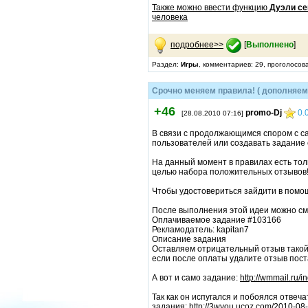
Также можно ввести функцию
Дуэли се
человека
подробнее>>
[
Выполнено
]
Раздел:
Игры
, комментариев: 29, проголосов
Срочно меняем правила! ( дополняем
+46
promo-Dj
0.
[28.08.2010 07:16]
В связи с продолжающимся спором с ca
пользователей или создавать задание
На данный момент в правилах есть тол
целью набора положительных отзывов
Чтобы удостовериться зайдити в помощ
После выполнения этой идеи можно сме
Оплачиваемое задание #103166
Рекламодатель: kapitan7
Описание задания
Оставляем отрицательный отзыв такой (
если после оплаты удалите отзыв пост
А вот и само задание:
http://wmmail.ru
Так как он испугался и побоялся отвеча
задания:
http://3wyou.ucoz.com/2010-08