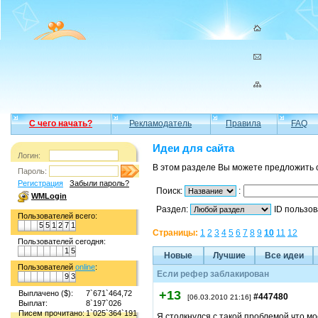
С чего начать?
Рекламодатель
Правила
FAQ
Идеи для сайта
Логин:
В этом разделе Вы можете предложить 
Пароль:
Регистрация
Забыли пароль?
Поиск:
:
WMLogin
Раздел:
ID пользо
Пользователей всего:
5
5
1
2
7
1
Страницы:
1
2
3
4
5
6
7
8
9
10
11
12
Пользователей сегодня:
1
5
Новые
Лучшие
Все идеи
Пользователей
online
:
Если рефер заблакирован
9
3
+13
Выплачено ($):
7`671`464,72
#447480
[06.03.2010 21:16]
Выплат:
8`197`026
Писем прочитано:
1`025`364`191
Я столкнулся с такой проблемой что м