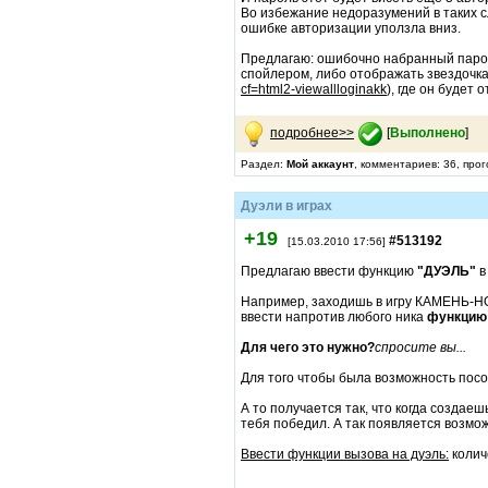
Во избежание недоразумений в таких с
ошибке авторизации уползла вниз.
Предлагаю: ошибочно набранный парол
спойлером, либо отображать звездочка
cf=html2-viewallloginakk
), где он будет
подробнее>>
[
Выполнено
]
Раздел:
Мой аккаунт
, комментариев: 36, про
Дуэли в играх
+19
#513192
[15.03.2010 17:56]
Предлагаю ввести функцию
"ДУЭЛЬ"
в
Например, заходишь в игру КАМЕНЬ-Н
ввести напротив любого ника
функцию 
Для чего это нужно?
спросите вы...
Для того чтобы была возможность посоп
А то получается так, что когда создаеш
тебя победил. А так появляется возмож
Ввести функции вызова на дуэль:
колич