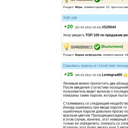
Раздел:
Игры
, комментариев: 22, проголосов
ТОП 100
+20
#520044
[01.04.2010 20:42]
Хочу увидеть
ТОП 100 по продажам ре
подробнее>>
[
Выполнено
]
Раздел:
Биржа рефералов
, комментариев: 3
Скрывать пароль в статистике посещ
+25
Leningrad00
[06.03.2012 20:15]
Ленивым можно пропустить два абзаца
После введения статистики посещений 
пользователь видит выписку о последн
показаны также пароли, которые пыта
Сталкиваюсь со следующим неудобств
Иногда ошибаюсь при вводе пароля то 
ошибочные пароли довольно броско пок
красным цветом. Проходящие/сидящие 
в этом случае, конечно, этот неверный
только ее определить: поиграть со сло
И пароль этот будет висеть еще 3 авто