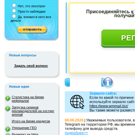
Нет, это лохотрон
Присоединяйтесь к
Просто наблюдаю
получай
Да, вложил в него все
деньги
РЕ
___________ ___ __ ___
___________ _____ __
Новые вопросы
____________
__________________
Задать свой вопрос
_______
НОВОСТИ
Новые идеи
Зеркало сайта:
Статистика на бирже
Если по какой-то причине
рефералов
используйте зеркало сайт
https://www.wmmail.biz/
Загрузка скринов
Вы также можете размести
рекламодателей на хостинг
wmmail
08.06.2026
| Уважаемые пользователи, 
Итого на бирже кредитов
Telegram на территории РФ, мы времен
Упрощение ГЕО
телефону для вывода средств.
подробнее>>
Редирект на https