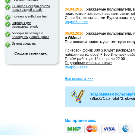
ТГ канал Беседка приток
04.04.2026
| Уважаемые пользователи, в
новых людей в сайт
подготовили запасной вариант связи:
о
Increasing withdraw limit.
Спасибо, что вы с нами. Будем рады вид
подробнее>>
Штрафы для
рекламодателей.
беседка переход в к
06.02.2026
| Уважаемые пользователи, у
последнему сообщению
о WMmail
.
Приглашаем принять участие,
приз пол
Вывод средств.
Призовой фонд: 300 $ (будет распредел
Создать свою идею
набранных голосов) + 100 $ лучшей раб
Приём работ: до 12 февраля 22:00
Подробные условия в теме
подробнее>>
Все новости >>>
Поздравляем пользовате
7Black7Cat7
,
vital72
,
ubivai
Мы принимаем: