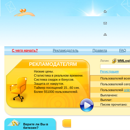
С чего начать?
Рекламодатель
Правила
FAQ
Логин:
WMLogi
РЕКЛАМОДАТЕЛЯМ
Низкие цены.
Регистрация
Статистика в реальном времени.
Пользователей всег
Система скидок и бонусов.
Защита от накруток.
Пользователей сего
Таймер посещений 15...60 сек.
Пользователей
onli
Более 551000 пользователей.
Выплачено:
Выплат:
Писем прочитано:
А знаете ли вы, что...
Верите ли Вы в
биткоин?