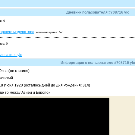
Дневник пользователя #708716 ylo
в: 0
таршего модератора
,
комментариев: 57
ев: 0
ьзователя ylo
Информация о пользователе #708716 ylo
Ольга(не княгиня)
женский
18 Июня 1920 (осталось дней до Дня Рождения:
314
)
где то между Азией и Европой