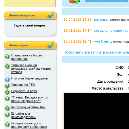
Новые вопросы
10.04.2022 13:22
|
нелюди..
,
комментарие
Задать свой вопрос
19.01.2020 17:14
|
создано по совету с
13.07.2019 12:41
|
уже 5 лет..
,
комментари
Новые идеи
Посмотреть все записи в дневнике пол
Статистика на бирже
рефералов
Загрузка скринов
ФИО:
рекламодателей на хостинг
wmmail
Пол:
Итого на бирже кредитов
Дата рождения:
Упрощение ГЕО
Место жительства:
Редирект на https
ТГ канал Беседка приток
новых людей в сайт
Increasing withdraw limit.
Штрафы для
рекламодателей.
беседка переход в к
последнему сообщению