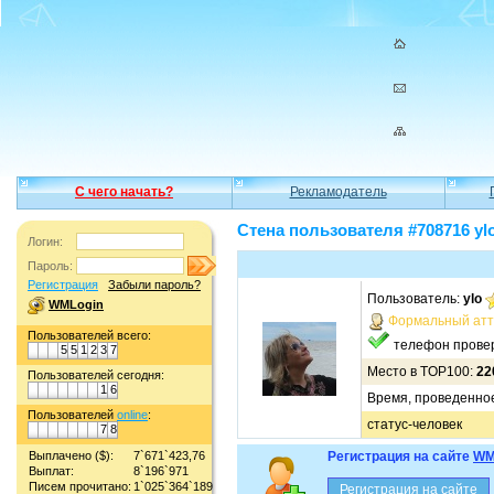
С чего начать?
Рекламодатель
Стена пользователя #708716 yl
Логин:
Пароль:
Регистрация
Забыли пароль?
Пользователь:
ylo
WMLogin
Формальный атт
Пользователей всего:
телефон прове
5
5
1
2
3
7
Место в TOP100:
22
Пользователей сегодня:
1
6
Время, проведенное
Пользователей
online
:
статус-человек
7
8
Выплачено ($):
7`671`423,76
Регистрация на сайте
WM
Выплат:
8`196`971
Писем прочитано:
1`025`364`189