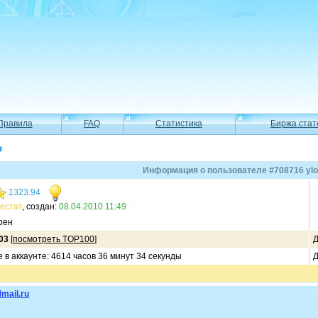
Правила
FAQ
Статистика
Биржа стат
o
Информация о пользователе #708716 ylo
1323.94
естат
, создан:
08.04.2010 11:49
рен
03
[
посмотреть TOP100
]
Д
 в аккаунте: 4614 часов 36 минут 34 секунды
Д
mail.ru