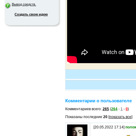
Вывод средств.
Создать свою идею
Комментарии о пользователе
Комментариев всего:
265
(
264
-
1
-
0
)
Показаны последние
20
[
показать все
]
[20.05.2022 17:14]
поло