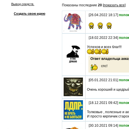
Вывод средств.
Показаны последние
20
[
показать все
]
Создать свою идею
[26.04.2022 18:17]
поло
[18.02.2022 22:34]
поло
Успехов и всех благ!!!
Ответ владельца акка
спс!
[05.01.2022 21:01]
поло
Очень хороший и щедрый
[18.12.2021 09:42]
поло
Толковые , полезные и а
И просто кирпичик старо
[30.10.2021 09:14]
поло