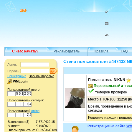
С чего начать?
Рекламодатель
Правила
FAQ
Стена пользователя #447432 N
Логин:
Пароль:
Регистрация
Забыли пароль?
Пользователь:
NIKNN
WMLogin
Персональный аттес
Пользователей всего:
телефон проверен
5
5
1
2
3
5
Место в TOP100:
11250
[
п
Пользователей сегодня:
1
4
Время, проведенное в акк
секунды
Пользователей
online
:
7
2
Решение находит решаю
Выплачено ($):
7`671`422,15
Выплат:
8`196`970
Регистрация на сайте
WM
Писем прочитано:
1`025`364`189