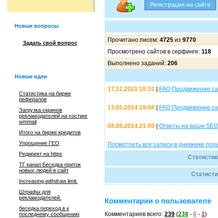
Новые вопросы
Прочитано писем:
4725
из
9770
Задать свой вопрос
Просмотрено сайтов в серфинге:
118
Выполнено заданий:
206
Новые идеи
17.12.2021 18:31
|
FAQ Продвижение са
Статистика на бирже
рефералов
13.05.2014 19:08
|
FAQ Продвижение са
Загрузка скринов
рекламодателей на хостинг
wmmail
08.05.2014 21:00
|
Ответы на ваши SEO
Итого на бирже кредитов
Упрощение ГЕО
Посмотреть все записи в дневнике по
Редирект на https
Статистик
ТГ канал Беседка приток
новых людей в сайт
Статисти
Increasing withdraw limit.
Штрафы для
рекламодателей.
Комментарии о пользователе
беседка переход в к
Комментариев всего:
239
(
238
-
0
-
1
)
последнему сообщению