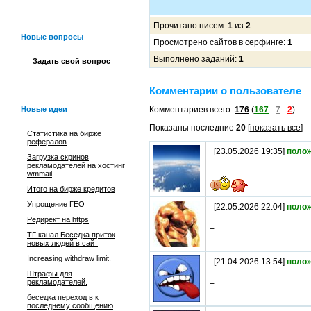
Прочитано писем:
1
из
2
Новые вопросы
Просмотрено сайтов в серфинге:
1
Выполнено заданий:
1
Задать свой вопрос
Комментарии о пользователе
Новые идеи
Комментариев всего:
176
(
167
-
7
-
2
)
Показаны последние
20
[
показать все
]
Статистика на бирже
рефералов
[23.05.2026 19:35]
поло
Загрузка скринов
рекламодателей на хостинг
wmmail
Итого на бирже кредитов
Упрощение ГЕО
[22.05.2026 22:04]
поло
Редирект на https
+
ТГ канал Беседка приток
новых людей в сайт
Increasing withdraw limit.
[21.04.2026 13:54]
поло
Штрафы для
рекламодателей.
+
беседка переход в к
последнему сообщению