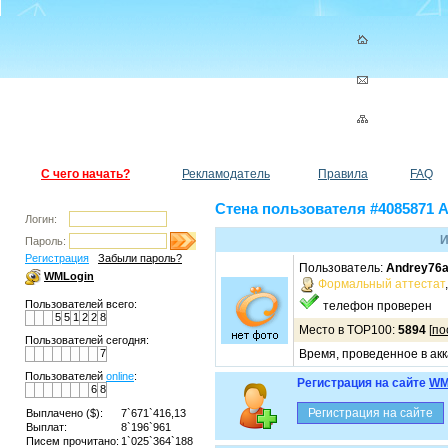
С чего начать?
Рекламодатель
Правила
FAQ
Стена пользователя #4085871 
Логин:
И
Пароль:
Регистрация
Забыли пароль?
Пользователь:
Andrey76
WMLogin
Формальный аттестат
Пользователей всего:
телефон проверен
5
5
1
2
2
8
Место в TOP100:
5894
[
по
Пользователей сегодня:
7
Время, проведенное в акк
Пользователей
online
:
Регистрация на сайте
WM
6
8
Выплачено ($):
7`671`416,13
Выплат:
8`196`961
Писем прочитано:
1`025`364`188