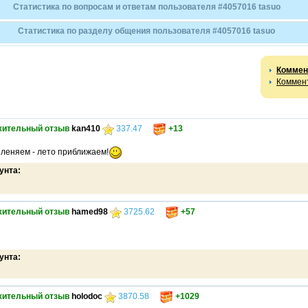
Статистика по вопросам и ответам пользователя #4057016 tasuo
Статистика по разделу общения пользователя #4057016 tasuo
Коммен
Коммент
жительный отзыв
kan410
337.47
+13
леняем - лето приближаем!
унта:
жительный отзыв
hamed98
3725.62
+57
унта:
жительный отзыв
holodoc
3870.58
+1029