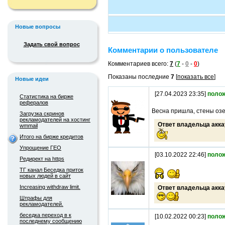
Новые вопросы
Задать свой вопрос
Комментарии о пользователе
Комментариев всего:
7
(
7
-
0
-
0
)
Показаны последние
7
[
показать все
]
Новые идеи
[27.04.2023 23:35]
поло
Статистика на бирже
рефералов
Весна пришла, стены озе
Загрузка скринов
рекламодателей на хостинг
Ответ владельца акка
wmmail
Итого на бирже кредитов
Упрощение ГЕО
[03.10.2022 22:46]
поло
Редирект на https
ТГ канал Беседка приток
новых людей в сайт
Increasing withdraw limit.
Ответ владельца акка
Штрафы для
рекламодателей.
беседка переход в к
[10.02.2022 00:23]
поло
последнему сообщению