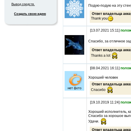
Вывод средств.
Подую-подую на эту стен
Ответ владельца акка
Создать свою идею
Thank you
[13.07.2021 15:11]
полож
Спасибо, за отличное за
Ответ владельца акка
Thanks a lot
[08.04.2021 16:11]
полож
Хороший человек
Ответ владельца акка
Спасибо
[19.10.2019 11:24]
полож
Хороший исполнитель, к
Спасибо за хорошое вып
Удачи.
Ответ владельца акка