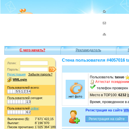
С чего начать?
Рекламодатель
Стена пользователя #4057016 t
Логин:
Пароль:
Регистрация
Забыли пароль?
Пользователь:
tasuo
WMLogin
Аттестат псевдони
Пользователей всего:
телефон проверен
5
5
1
2
3
4
Место в TOP100:
6232
[
Пользователей сегодня:
1
3
Время, проведенное в а
Пользователей
online
:
Регистрация на сайте
WM
6
2
Выплачено ($):
7`671`422,15
Выплат:
8`196`970
Писем прочитано:
1`025`364`189