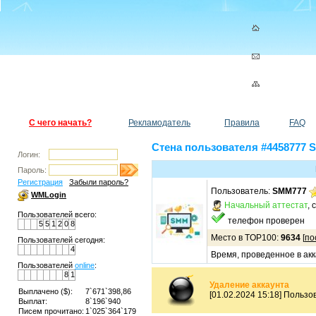
С чего начать?
Рекламодатель
Правила
FAQ
Стена пользователя #4458777
Логин:
Пароль:
Регистрация
Забыли пароль?
Пользователь:
SMM777
WMLogin
Начальный аттестат
, 
Пользователей всего:
телефон проверен
5
5
1
2
0
8
Место в TOP100:
9634
[
по
Пользователей сегодня:
4
Время, проведенное в акк
Пользователей
online
:
8
1
Удаление аккаунта
Выплачено ($):
7`671`398,86
[01.02.2024 15:18] Польз
Выплат:
8`196`940
Писем прочитано:
1`025`364`179