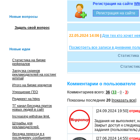
Регистрация на сайте
WM
Новые вопросы
Задать свой вопрос
22.05.2024 14:06
|
Для тех кто хочет не
Посмотреть все записи в дневнике по
Новые идеи
Статистика
Статистика на бирже
рефералов
Статистик
Загрузка скринов
рекламодателей на хостинг
wmmail
Комментарии о пользователе
Итого на бирже кредитов
Упрощение ГЕО
Комментариев всего:
36
(
33
-
0
-
3
)
Редирект на https
Показаны последние
20
[
показать все
]
ТГ канал Беседка приток
новых людей в сайт
[24.09.2024 19:50]
отриц
Increasing withdraw limit.
Задания не выполняет, на
Штрафы для
Закрыт доступ к следую
рекламодателей.
задания (пользователь) 
беседка переход в к
последнему сообщению
[27.06.2024 14:55]
отриц