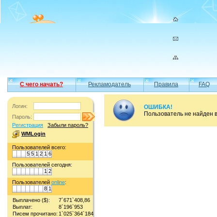
С чего начать?
Рекламодатель
Правила
FAQ
Логин:
ОШИБКА!
Пользователь не найден 
Пароль:
Регистрация
Забыли пароль?
WMLogin
Пользователей всего:
5
5
1
2
1
6
Пользователей сегодня:
1
2
Пользователей
online
:
8
1
Выплачено ($):
7`671`408,86
Выплат:
8`196`953
Писем прочитано:
1`025`364`184