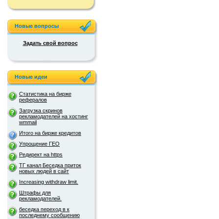
Новые вопросы
Задать свой вопрос
Новые идеи
Статистика на бирже
рефералов
Загрузка скринов
рекламодателей на хостинг
wmmail
Итого на бирже кредитов
Упрощение ГЕО
Редирект на https
ТГ канал Беседка приток
новых людей в сайт
Increasing withdraw limit.
Штрафы для
рекламодателей.
беседка переход в к
последнему сообщению