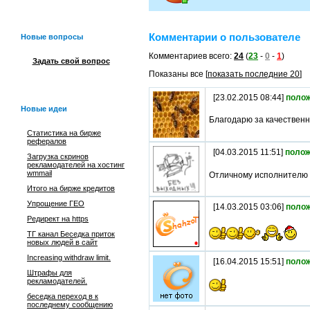
Комментарии о пользователе
Новые вопросы
Комментариев всего:
24
(
23
-
0
-
1
)
Задать свой вопрос
Показаны все [
показать последние 20
]
[23.02.2015 08:44]
поло
Новые идеи
Благодарю за качествен
Статистика на бирже
рефералов
[04.03.2015 11:51]
полож
Загрузка скринов
рекламодателей на хостинг
wmmail
Отличному исполнителю
Итого на бирже кредитов
Упрощение ГЕО
[14.03.2015 03:06]
поло
Редирект на https
ТГ канал Беседка приток
новых людей в сайт
Increasing withdraw limit.
[16.04.2015 15:51]
поло
Штрафы для
рекламодателей.
беседка переход в к
последнему сообщению