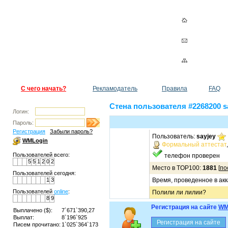
С чего начать?
Рекламодатель
Правила
FAQ
Стена пользователя #2268200 s
Логин:
Пароль:
Регистрация
Забыли пароль?
Пользователь:
sayjey
WMLogin
Формальный аттестат
Пользователей всего:
телефон проверен
5
5
1
2
0
2
Место в TOP100:
1881
[
по
Пользователей сегодня:
1
3
Время, проведенное в акк
Пользователей
online
:
Полили ли лилии?
8
9
Регистрация на сайте
WM
Выплачено ($):
7`671`390,27
Выплат:
8`196`925
Писем прочитано:
1`025`364`173