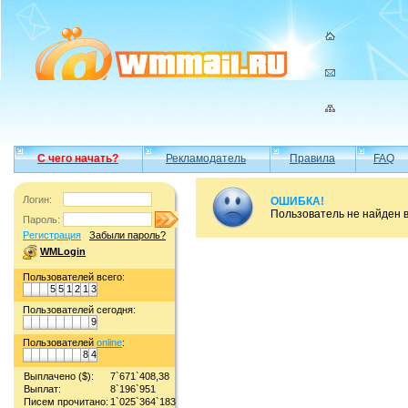
С чего начать?
Рекламодатель
Правила
FAQ
Логин:
ОШИБКА!
Пользователь не найден 
Пароль:
Регистрация
Забыли пароль?
WMLogin
Пользователей всего:
5
5
1
2
1
3
Пользователей сегодня:
9
Пользователей
online
:
8
4
Выплачено ($):
7`671`408,38
Выплат:
8`196`951
Писем прочитано:
1`025`364`183