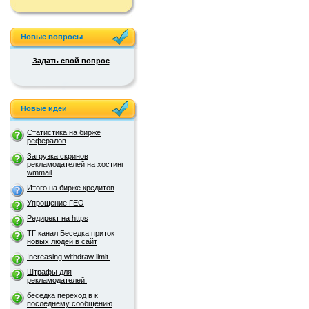
Новые вопросы
Задать свой вопрос
Новые идеи
Статистика на бирже
рефералов
Загрузка скринов
рекламодателей на хостинг
wmmail
Итого на бирже кредитов
Упрощение ГЕО
Редирект на https
ТГ канал Беседка приток
новых людей в сайт
Increasing withdraw limit.
Штрафы для
рекламодателей.
беседка переход в к
последнему сообщению