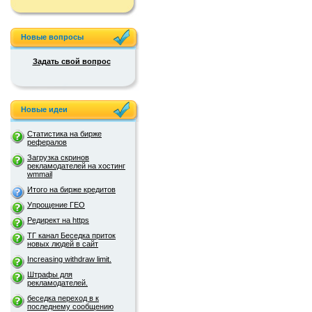
Новые вопросы
Задать свой вопрос
Новые идеи
Статистика на бирже
рефералов
Загрузка скринов
рекламодателей на хостинг
wmmail
Итого на бирже кредитов
Упрощение ГЕО
Редирект на https
ТГ канал Беседка приток
новых людей в сайт
Increasing withdraw limit.
Штрафы для
рекламодателей.
беседка переход в к
последнему сообщению