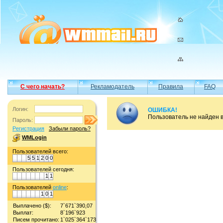
С чего начать?
Рекламодатель
Правила
FAQ
Логин:
ОШИБКА!
Пользователь не найден 
Пароль:
Регистрация
Забыли пароль?
WMLogin
Пользователей всего:
5
5
1
2
0
0
Пользователей сегодня:
1
1
Пользователей
online
:
1
0
1
Выплачено ($):
7`671`390,07
Выплат:
8`196`923
Писем прочитано:
1`025`364`173