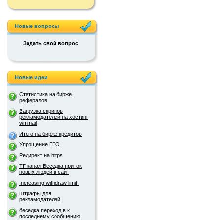
Новые вопросы
Задать свой вопрос
Новые идеи
Статистика на бирже
рефералов
Загрузка скринов
рекламодателей на хостинг
wmmail
Итого на бирже кредитов
Упрощение ГЕО
Редирект на https
ТГ канал Беседка приток
новых людей в сайт
Increasing withdraw limit.
Штрафы для
рекламодателей.
беседка переход в к
последнему сообщению