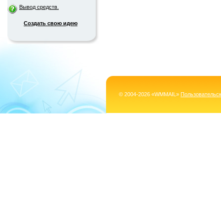
Вывод средств.
Создать свою идею
© 2004-2026 «WMMAIL»
Пользовательс