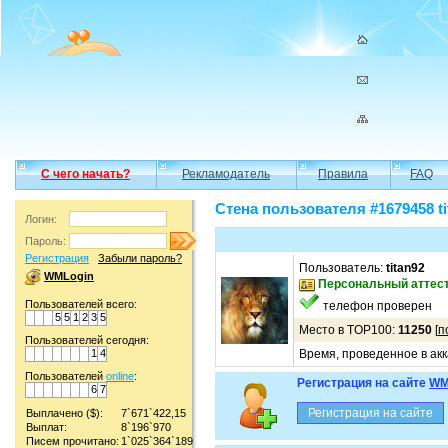
С чего начать?
Рекламодатель
Правила
FAQ
Стена пользователя #1679458 ti
Логин:
Пароль:
Регистрация
Забыли пароль?
Пользователь:
titan92
WMLogin
Персональный аттес
Пользователей всего:
телефон проверен
5
5
1
2
3
5
Место в TOP100:
11250
[
п
Пользователей сегодня:
1
4
Время, проведенное в акк
Пользователей
online
:
Регистрация на сайте
WM
6
7
Выплачено ($):
7`671`422,15
Выплат:
8`196`970
Писем прочитано:
1`025`364`189