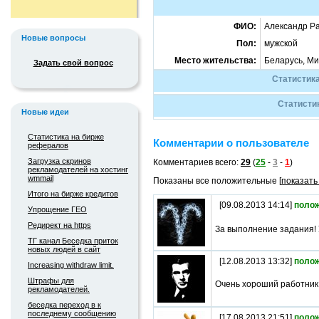
ФИО:
Александр Р
Новые вопросы
Пол:
мужской
Место жительства:
Беларусь, Ми
Задать свой вопрос
Статистика
Статистик
Новые идеи
Статистика на бирже
Комментарии о пользователе
рефералов
Загрузка скринов
Комментариев всего:
29
(
25
-
3
-
1
)
рекламодателей на хостинг
wmmail
Показаны все положительные [
показать
Итого на бирже кредитов
[09.08.2013 14:14]
поло
Упрощение ГЕО
Редирект на https
За выполнение задания! 
ТГ канал Беседка приток
новых людей в сайт
[12.08.2013 13:32]
поло
Increasing withdraw limit.
Штрафы для
Очень хороший работник
рекламодателей.
беседка переход в к
последнему сообщению
[17.08.2013 21:51]
поло