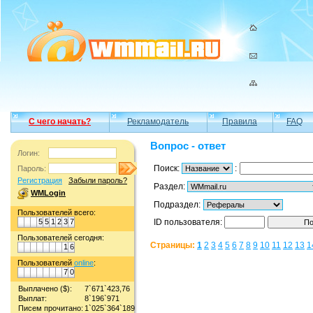
С чего начать?
Рекламодатель
Правила
FAQ
Вопрос - ответ
Логин:
Поиск:
:
Пароль:
Регистрация
Забыли пароль?
Раздел:
WMLogin
Подраздел:
Пользователей всего:
5
5
1
2
3
7
ID пользователя:
Пользователей сегодня:
Страницы:
1
2
3
4
5
6
7
8
9
10
11
12
13
1
1
6
Пользователей
online
:
7
0
Выплачено ($):
7`671`423,76
Выплат:
8`196`971
Писем прочитано:
1`025`364`189