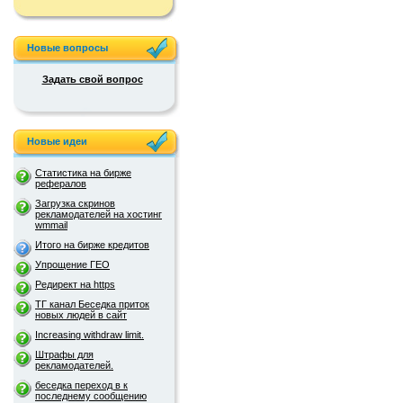
Новые вопросы
Задать свой вопрос
Новые идеи
Статистика на бирже
рефералов
Загрузка скринов
рекламодателей на хостинг
wmmail
Итого на бирже кредитов
Упрощение ГЕО
Редирект на https
ТГ канал Беседка приток
новых людей в сайт
Increasing withdraw limit.
Штрафы для
рекламодателей.
беседка переход в к
последнему сообщению