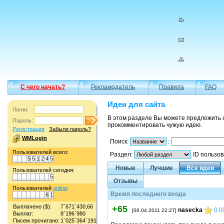
С чего начать?
Рекламодатель
Правила
FAQ
Идеи для сайта
Логин:
В этом разделе Вы можете предложить 
Пароль:
прокомментировать чужую идею.
Регистрация
Забыли пароль?
WMLogin
Поиск:
:
Пользователей всего:
Раздел:
ID пользо
5
5
1
2
4
5
Новые
Лучшие
Все идеи
Пользователей сегодня:
5
Отзывы
Пользователей
online
:
Время последнего входа
6
1
Выплачено ($):
7`671`430,66
+65
nasecka
0.0
[06.04.2011 22:27]
Выплат:
8`196`980
Писем прочитано:
1`025`364`191