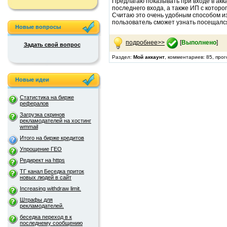
Предлагаю показывать при входе в акк
последнего входа, а также ИП с которо
Считаю это очень удобным способом из
пользователь сможет узнать посещался л
Новые вопросы
подробнее>>
[
Выполнено
]
Задать свой вопрос
Раздел:
Мой аккаунт
, комментариев: 85, про
Новые идеи
Статистика на бирже
рефералов
Загрузка скринов
рекламодателей на хостинг
wmmail
Итого на бирже кредитов
Упрощение ГЕО
Редирект на https
ТГ канал Беседка приток
новых людей в сайт
Increasing withdraw limit.
Штрафы для
рекламодателей.
беседка переход в к
последнему сообщению