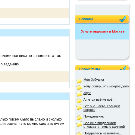
Реклама
Услуги авдоката в Москве
елями все ники не запомнить а так
о заданию...
Новые темы
Моя бабушка
хочу совершить мокрое дело
algor
А петух всё не поёт...
Вот оно - лето, солнцем
согрето
Понедельник
олько писем было выслано и сколько
Всё ещё продолжаем
ыли равны ) это можно сделать путем
открывать темы с халявой
Подкралась незаметно...