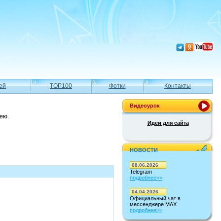
ей
TOP100
Фотки
Контакты
Видеоурок
ею.
Идеи для сайта
НОВОСТИ
08.06.2026
Telegram
подробнее>>
04.04.2026
Официальный чат в
мессенджере MAX
подробнее>>