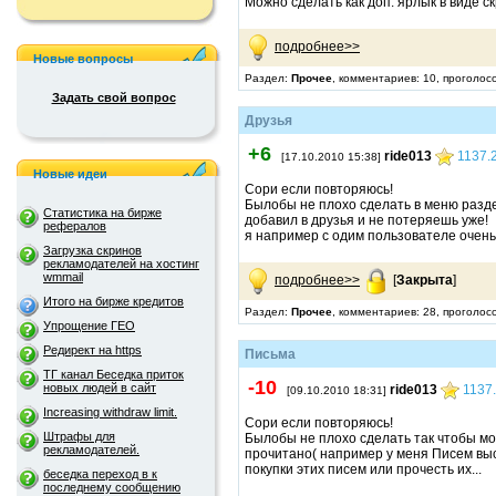
Можно сделать как доп. ярлык в виде с
подробнее>>
Новые вопросы
Раздел:
Прочее
, комментариев: 10, проголос
Задать свой вопрос
Друзья
+6
ride013
1137.
[17.10.2010 15:38]
Новые идеи
Сори если повторяюсь!
Былобы не плохо сделать в меню раздел
Статистика на бирже
добавил в друзья и не потеряешь уже!
рефералов
я например с одим пользователе очень
Загрузка скринов
рекламодателей на хостинг
wmmail
подробнее>>
[
Закрыта
]
Итого на бирже кредитов
Раздел:
Прочее
, комментариев: 28, проголос
Упрощение ГЕО
Редирект на https
Письма
ТГ канал Беседка приток
-10
новых людей в сайт
ride013
1137
[09.10.2010 18:31]
Increasing withdraw limit.
Сори если повторяюсь!
Штрафы для
Былобы не плохо сделать так чтобы мо
рекламодателей.
прочитано( например у меня Писем выс
покупки этих писем или прочесть их...
беседка переход в к
последнему сообщению