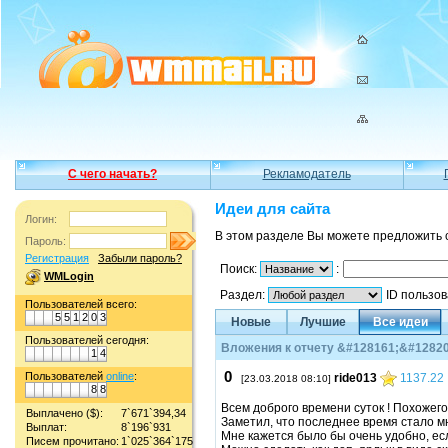
С чего начать?
Рекламодатель
Идеи для сайта
Логин:
В этом разделе Вы можете предложить 
Пароль:
Регистрация
Забыли пароль?
Поиск:
:
WMLogin
Раздел:
ID пользо
Пользователей всего:
5
5
1
2
0
3
Новые
Лучшие
Все идеи
Пользователей сегодня:
Вложения к отчету &#128161;&#12820
1
4
0
Пользователей
online
:
ride013
1137.22
[23.03.2018 08:10]
8
8
Всем доброго времени суток ! Похожег
Выплачено ($):
7`671`394,34
Заметил, что последнее время стало м
Выплат:
8`196`931
Мне кажется было бы очень удобно, ес
Писем прочитано:
1`025`364`175