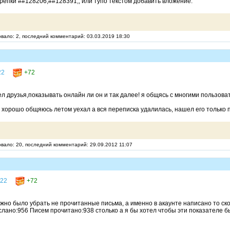
крепки ##128206;##128391;, или тупо текстом добавить вложение.
овало: 2, последний комментарий: 03.03.2019 18:30
22
+72
 друзья,показывать онлайн ли он и так далее! я общясь с многими пользоват
 хорошо общяюсь летом уехал а вся переписка удалилась, нашел его только п
овало: 20, последний комментарий: 29.09.2012 11:07
.22
+72
жно было убрать не прочитанные письма, а именно в акаунте написано то ск
лано:956 Писем прочитано:938 столько а я бы хотел чтобы эти показателе б