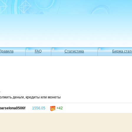
Правила
FAQ
Статистика
Биржа стат
Ф
олжить деньги, кредиты или монеты
barselona0506f
1556.05
+42