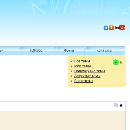
ей
TOP100
Фотки
Контакты
Все темы
4
Мои темы
Популярные темы
Закрытые темы
Все ответы
#