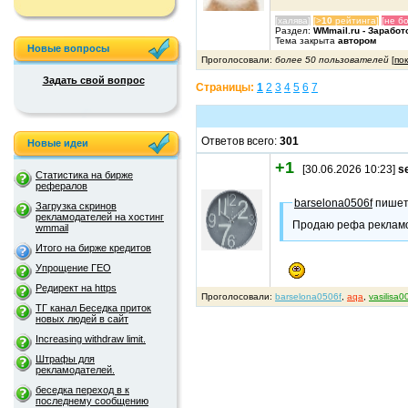
[халява]
[>
10
рейтинга]
[не б
Раздел:
WMmail.ru - Заработ
Тема закрыта
автором
Новые вопросы
Проголосовали:
более 50 пользователей
[
по
Задать свой вопрос
Страницы:
1
2
3
4
5
6
7
Ответов всего:
301
Новые идеи
+1
[30.06.2026 10:23]
s
Статистика на бирже
рефералов
barselona0506f
пише
Загрузка скринов
рекламодателей на хостинг
Продаю рефа реклам
wmmail
Итого на бирже кредитов
Упрощение ГЕО
Редирект на https
Проголосовали:
barselona0506f
,
aqa
,
vasilisa0
ТГ канал Беседка приток
новых людей в сайт
Increasing withdraw limit.
Штрафы для
рекламодателей.
беседка переход в к
последнему сообщению