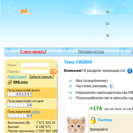
С чего начать?
Рекламодатель
Тема #382609
Логин:
Внимание!
В разделе запрещается:
Пароль:
Регистрация
Забыли пароль?
Мат (оскорбления)
WMLogin
Частично реклама
Пользователей всего:
Нарушение законодательства Р
5
5
1
2
3
7
Попрошайничество и просьбы од
Пользователей сегодня:
1
6
+174
[30.06.2026 10:18]
Пользователей
online
:
6
0
Халява
Выплачено ($):
7`671`423,76
Выплат:
8`196`971
Забирайте
Писем прочитано:
1`025`364`189