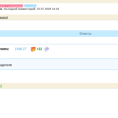
олее 1 сообщения]
[реклама]
ок
, последний комментарий: 22.07.2026 14:16
казать
]
Ответы
etwmz
1586.27
+22
т
одателя
07