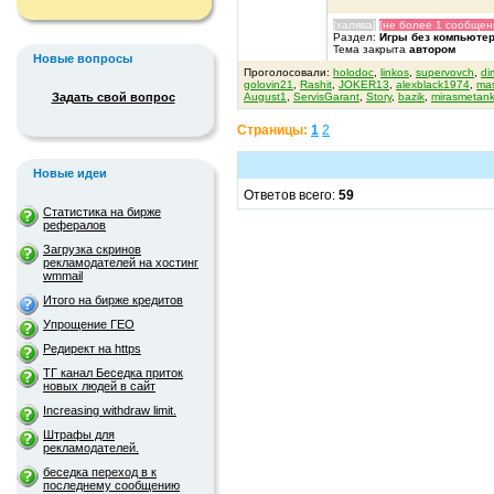
[халява]
[не более 1 сообщен
Раздел:
Игры без компьюте
Тема закрыта
автором
Новые вопросы
Проголосовали:
holodoc
,
linkos
,
supervovch
,
di
golovin21
,
Rashit
,
JOKER13
,
alexblack1974
,
mas
August1
,
ServisGarant
,
Story
,
bazik
,
mirasmetank
Задать свой вопрос
Страницы:
1
2
Новые идеи
Ответов всего:
59
Статистика на бирже
рефералов
Загрузка скринов
рекламодателей на хостинг
wmmail
Итого на бирже кредитов
Упрощение ГЕО
Редирект на https
ТГ канал Беседка приток
новых людей в сайт
Increasing withdraw limit.
Штрафы для
рекламодателей.
беседка переход в к
последнему сообщению