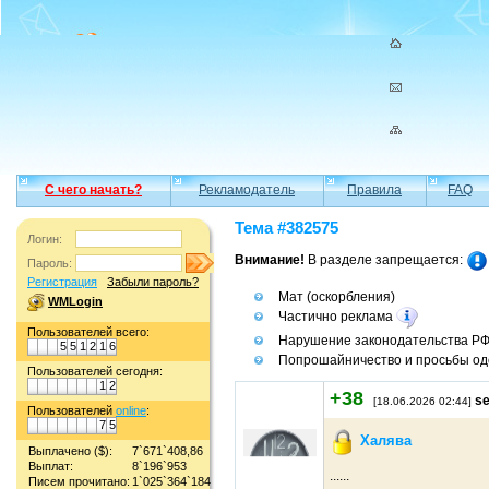
С чего начать?
Рекламодатель
Правила
FAQ
Тема #382575
Логин:
Внимание!
В разделе запрещается:
Пароль:
Регистрация
Забыли пароль?
Мат (оскорбления)
WMLogin
Частично реклама
Пользователей всего:
Нарушение законодательства Р
5
5
1
2
1
6
Попрошайничество и просьбы од
Пользователей сегодня:
1
2
+38
s
[18.06.2026 02:44]
Пользователей
online
:
7
5
Халява
Выплачено ($):
7`671`408,86
Выплат:
8`196`953
......
Писем прочитано:
1`025`364`184