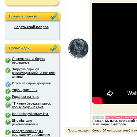
Новые вопросы
Задать свой вопрос
Новые идеи
Статистика на бирже
рефералов
Загрузка скринов
рекламодателей на хостинг
wmmail
Итого на бирже кредитов
Упрощение ГЕО
Редирект на https
ТГ канал Беседка приток
новых людей в сайт
Increasing withdraw limit.
[халява]
[не более 1 сообщен
Штрафы для
Раздел:
Музыка
, последний 
Тема закрыта
автором
рекламодателей.
Проголосовали:
более 50 пользователей
[
по
беседка переход в к
последнему сообщению