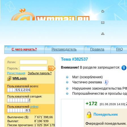
С чего начать?
Рекламодатель
Правила
FAQ
Тема #382537
Логин:
Внимание!
В разделе запрещается:
Пароль:
Регистрация
Забыли пароль?
Мат (оскорбления)
WMLogin
Частично реклама
Пользователей всего:
Нарушение законодательства Р
5
5
1
2
0
6
Попрошайничество и просьбы од
Пользователей сегодня:
2
+172
[01.06.2026 14:03]
Пользователей
online
:
8
3
Понедельник
Выплачено ($):
7`671`398,66
Выплат:
8`196`939
О
чередной понедельник.
Писем прочитано:
1`025`364`179