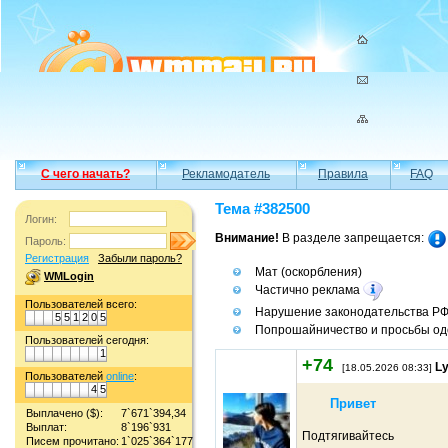
С чего начать?
Рекламодатель
Правила
FAQ
Тема #382500
Логин:
Внимание!
В разделе запрещается:
Пароль:
Регистрация
Забыли пароль?
Мат (оскорбления)
WMLogin
Частично реклама
Пользователей всего:
Нарушение законодательства Р
5
5
1
2
0
5
Попрошайничество и просьбы од
Пользователей сегодня:
1
+74
L
[18.05.2026 08:33]
Пользователей
online
:
4
5
Привет
Выплачено ($):
7`671`394,34
Выплат:
8`196`931
Подтягивайтесь
Писем прочитано:
1`025`364`177