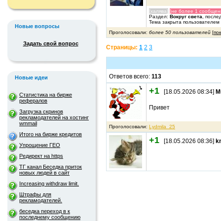
[халява]
[не более 1 сообщен
Раздел:
Вокруг света
, после
Тема закрыта пользователем
Новые вопросы
Проголосовали:
более 50 пользователей
[
по
Задать свой вопрос
Страницы:
1
2
3
Ответов всего:
113
Новые идеи
+1
[18.05.2026 08:34]
M
Статистика на бирже
рефералов
Привет
Загрузка скринов
рекламодателей на хостинг
wmmail
Проголосовали:
Lydmila_25
Итого на бирже кредитов
+1
[18.05.2026 08:36]
k
Упрощение ГЕО
Редирект на https
ТГ канал Беседка приток
новых людей в сайт
Increasing withdraw limit.
Штрафы для
рекламодателей.
беседка переход в к
последнему сообщению