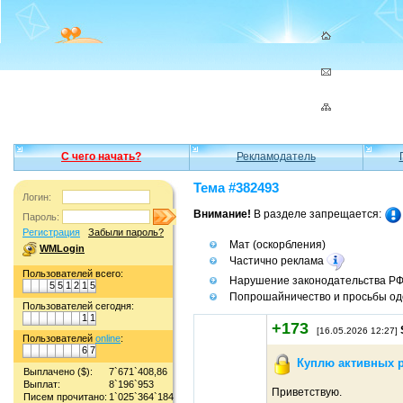
С чего начать?
Рекламодатель
Тема #382493
Логин:
Внимание!
В разделе запрещается:
Пароль:
Регистрация
Забыли пароль?
Мат (оскорбления)
WMLogin
Частично реклама
Пользователей всего:
Нарушение законодательства Р
5
5
1
2
1
5
Попрошайничество и просьбы од
Пользователей сегодня:
1
1
+173
[16.05.2026 12:27]
Пользователей
online
:
6
7
Куплю активных 
Выплачено ($):
7`671`408,86
Выплат:
8`196`953
Приветствую.
Писем прочитано:
1`025`364`184