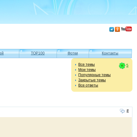
ей
TOP100
Фотки
Контакты
Все темы
5
Мои темы
Популярные темы
Закрытые темы
Все ответы
#