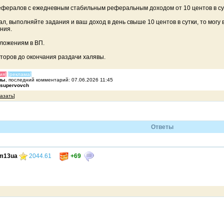
фералов с ежедневным стабильным реферальным доходом от 10 центов в сут
л, выполняйте задания и ваш доход в день свыше 10 центов в сутки, то могу 
ния.
дложениям в ВП.
торов до окончания раздачи халявы.
ия]
[реклама]
лы
, последний комментарий: 07.06.2026 11:45
supervovch
казать
]
Ответы
m13ua
2044.61
+69