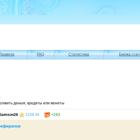
Правила
FAQ
Статистика
Биржа стат
Ф
олжить деньги, кредиты или монеты
Samson26
2159.34
+243
рефералов