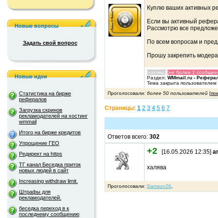
Куплю ваших активных ре
Если вы активный рефера
Новые вопросы
Рассмотрю все предложе
По всем вопросам и пре
Задать свой вопрос
Прошу закрепить модера
[халява]
[не более 1 сообщен
Новые идеи
Раздел:
WMmail.ru - Рефера
Тема закрыта пользователем
Проголосовали:
более 50 пользователей
[
по
Статистика на бирже
рефералов
Страницы:
1
2
3
4
5
6
7
Загрузка скринов
рекламодателей на хостинг
wmmail
Итого на бирже кредитов
Ответов всего:
302
Упрощение ГЕО
+2
[16.05.2026 12:35]
a
Редирект на https
ТГ канал Беседка приток
халява
новых людей в сайт
Increasing withdraw limit.
Проголосовали:
Samson26
,
Штрафы для
рекламодателей.
беседка переход в к
последнему сообщению