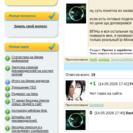
ну, суть понятна из назв
Новые вопросы
если есть готовые подел
по цене ща договоримся
Задать свой вопрос
ВПНы и вся остальная пр
поверьте мне, я проверил
только реальный ip-Москв
Новые идеи
Раздел:
Прочее о заработке
Тема закрыта пользователем
Статистика на бирже
Проголосовали:
FreiR
,
polyhka
,
Sergey163RUS
рефералов
Загрузка скринов
рекламодателей на хостинг
wmmail
Ответов всего:
19
Итого на бирже кредитов
+1
[14.05.2026 17:41]
F
Упрощение ГЕО
Нет таких на сайте.
Редирект на https
ТГ канал Беседка приток
новых людей в сайт
Проголосовали:
DarkWorld
Increasing withdraw limit.
0
[14.05.2026 17:45]
Dar
Штрафы для
рекламодателей.
беседка переход в к
последнему сообщению