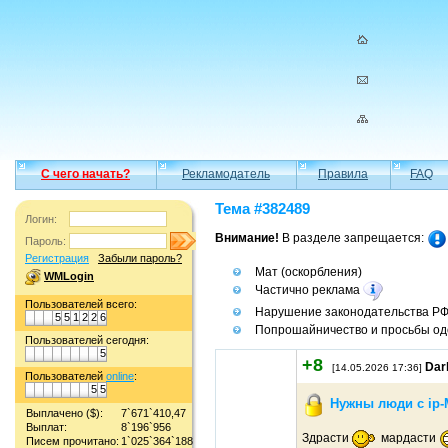
С чего начать?
Рекламодатель
Правила
FAQ
Тема #382489
Логин:
Внимание!
В разделе запрещается:
Пароль:
Регистрация
Забыли пароль?
Мат (оскорбления)
WMLogin
Частично реклама
Пользователей всего:
Нарушение законодательства Р
5
5
1
2
2
6
Попрошайничество и просьбы од
Пользователей сегодня:
5
+8
Dar
[14.05.2026 17:36]
Пользователей
online
:
5
5
Нужны люди с ip-
Выплачено ($):
7`671`410,47
Выплат:
8`196`956
Здрасти
мардасти
Писем прочитано:
1`025`364`188