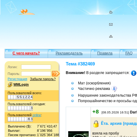
С чего начать?
Рекламодатель
Правила
FAQ
Тема #382469
Логин:
Внимание!
В разделе запрещается:
Пароль:
Регистрация
Забыли пароль?
Мат (оскорбления)
WMLogin
Частично реклама
Пользователей всего:
Нарушение законодательства Р
5
5
1
2
2
4
Попрошайничество и просьбы од
Пользователей сегодня:
3
+8
Dar
[08.05.2026 16:51]
Пользователей
online
:
8
3
Ёта. архив (правд
Выплачено ($):
7`671`410,47
Выплат:
8`196`956
взяла на пробу
Писем прочитано:
1`025`364`188