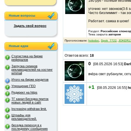
180 руб - полный безлим
уточню: нет звонков(3.6 з
Чисто бизлиммит - так з
Новые вопросы
Работает. самаа в шоке!
Задать свой вопрос
Раздел:
Российские спонсо
Тема закрыта
автором
Проголосовали:
holodoc
,
Spok_7722
,
JOKER1
Новые идеи
Ответов всего:
18
Статистика на бирже
рефералов
0
[08.05.2026 16:53]
Dar
Загрузка скринов
рекламодателей на хостинг
wmmail
вчёра свет рубанули, се
Итого на бирже кредитов
+1
Упрощение ГЕО
[08.05.2026 16:55]
h
Редирект на https
ТГ канал Беседка приток
новых людей в сайт
Increasing withdraw limit.
Штрафы для
рекламодателей.
беседка переход в к
последнему сообщению