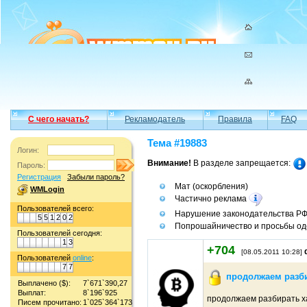
С чего начать?
Рекламодатель
Правила
FAQ
Тема #19883
Логин:
Внимание!
В разделе запрещается:
Пароль:
Регистрация
Забыли пароль?
Мат (оскорбления)
WMLogin
Частично реклама
Пользователей всего:
Нарушение законодательства Р
5
5
1
2
0
2
Попрошайничество и просьбы од
Пользователей сегодня:
1
3
+704
[08.05.2011 10:28]
Пользователей
online
:
7
7
продолжаем разби
Выплачено ($):
7`671`390,27
Выплат:
8`196`925
продолжаем разбирать х
Писем прочитано:
1`025`364`173