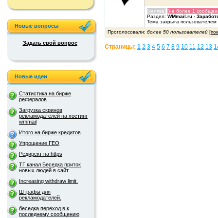
[халява]
[не более 1 сообщен
Раздел:
WMmail.ru - Заработ
Тема закрыта пользователем
Новые вопросы
Проголосовали:
более 50 пользователей
[
по
Задать свой вопрос
Страницы:
1
2
3
4
5
6
7
8
9
10
11
12
13
1
Новые идеи
Статистика на бирже
рефералов
Загрузка скринов
рекламодателей на хостинг
wmmail
Итого на бирже кредитов
Упрощение ГЕО
Редирект на https
ТГ канал Беседка приток
новых людей в сайт
Increasing withdraw limit.
Штрафы для
рекламодателей.
беседка переход в к
последнему сообщению